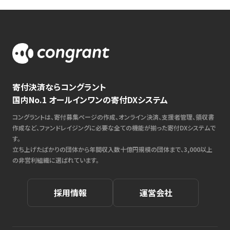
寄付決済ならコングラント
国内No.1 オールインワンの寄付DXシステム
コングラントは、寄付募集ページの作成、オンライン決済、支援者管理、領収書
作成など、ファンドレイジングに必要な全ての機能が揃った寄付DXシステムで
す。
立ち上げたばかりの団体から年間収入数十億円規模の団体まで、3,000以上
の非営利組織に選ばれています。
採用情報
運営会社