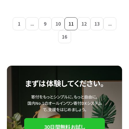
1
...
9
10
11
12
13
...
16
まずは体験してください。
寄付をもっとシンプルに、もっと自由に。
国内No.1のオールインワン寄付DXシステム
で、
支援をはじめましょう。
30日間無料お試し