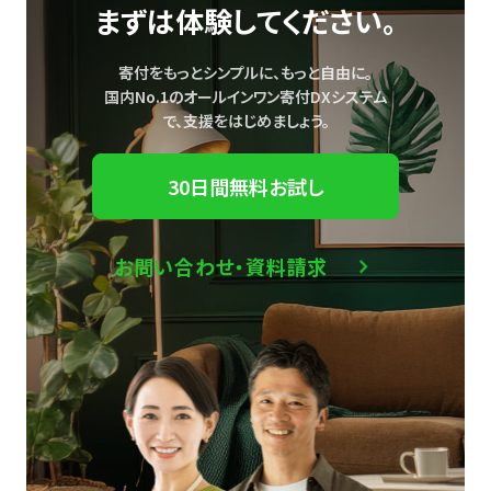
まずは体験してください。
寄付をもっとシンプルに、もっと自由に。
国内No.1のオールインワン寄付DXシステム
で、
支援をはじめましょう。
30日間無料お試し
お問い合わせ・資料請求