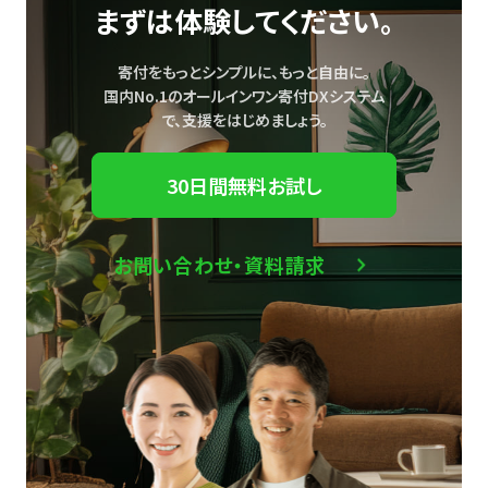
まずは体験してください。
寄付をもっとシンプルに、もっと自由に。
国内No.1のオールインワン寄付DXシステム
で、
支援をはじめましょう。
30日間無料お試し
お問い合わせ・資料請求