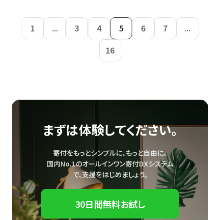
1
...
3
4
5
6
7
...
16
まずは体験してください。
寄付をもっとシンプルに、もっと自由に。
国内No.1のオールインワン寄付DXシステム
で、
支援をはじめましょう。
30日間無料お試し