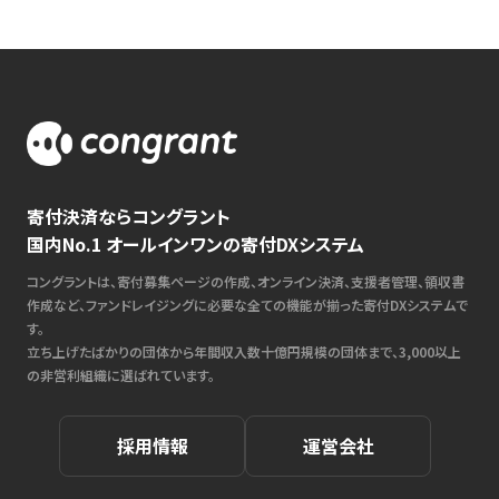
寄付決済ならコングラント
国内No.1 オールインワンの寄付DXシステム
コングラントは、寄付募集ページの作成、オンライン決済、支援者管理、領収書
作成など、ファンドレイジングに必要な全ての機能が揃った寄付DXシステムで
す。
立ち上げたばかりの団体から年間収入数十億円規模の団体まで、3,000以上
の非営利組織に選ばれています。
採用情報
運営会社