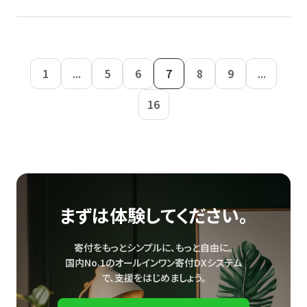
1
...
5
6
7
8
9
...
16
まずは体験してください。
寄付をもっとシンプルに、もっと自由に。
国内No.1のオールインワン寄付DXシステム
で、
支援をはじめましょう。