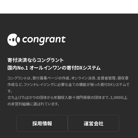
寄付決済ならコングラント
国内No.1 オールインワンの寄付DXシステム
コングラントは、寄付募集ページの作成、オンライン決済、支援者管理、領収書
作成など、ファンドレイジングに必要な全ての機能が揃った寄付DXシステムで
す。
立ち上げたばかりの団体から年間収入数十億円規模の団体まで、3,000以上
の非営利組織に選ばれています。
採用情報
運営会社