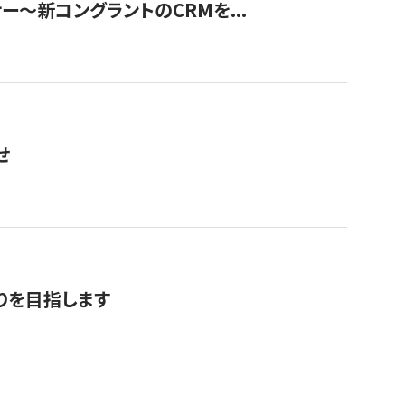
ナー〜新コングラントのCRMを...
せ
りを目指します