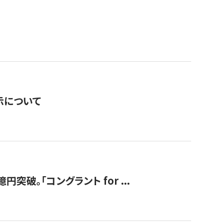
表示について
破。「コングラント for ...