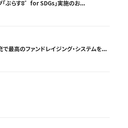
す8゛for SDGs」実施のお...
で最高のファンドレイジング・システムを...