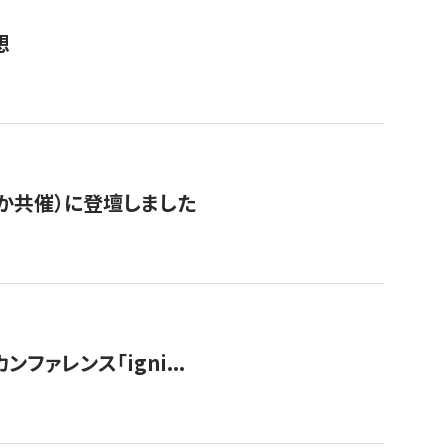
想
か共催）に登壇しました
ンファレンス「igni...