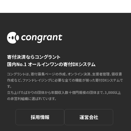
寄付決済ならコングラント
国内No.1 オールインワンの寄付DXシステム
コングラントは、寄付募集ページの作成、オンライン決済、支援者管理、領収書
作成など、ファンドレイジングに必要な全ての機能が揃った寄付DXシステムで
す。
立ち上げたばかりの団体から年間収入数十億円規模の団体まで、3,000以上
の非営利組織に選ばれています。
採用情報
運営会社