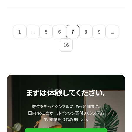
1
...
5
6
7
8
9
...
16
まずは体験してください。
寄付をもっとシンプルに、もっと自由に。
国内No.1のオールインワン寄付DXシステム
で、
支援をはじめましょう。