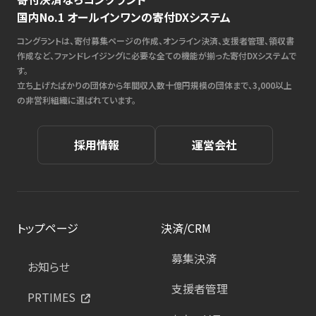
国内No.1 オールインワンの寄付DXシステム
コングラントは、寄付募集ページの作成、オンライン決済、支援者管理、領収書
作成など、ファンドレイジングに必要な全ての機能が揃った寄付DXシステムで
す。
立ち上げたばかりの団体から年間収入数十億円規模の団体まで、3,000以上
の非営利組織に選ばれています。
採用情報
運営会社
トップページ
決済/CRM
募集決済
お知らせ
支援者管理
PRTIMES