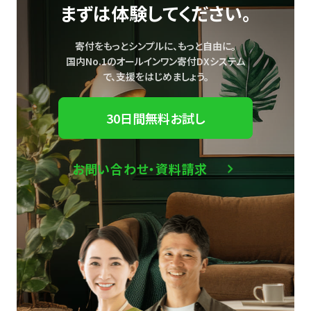
まずは体験してください。
寄付をもっとシンプルに、もっと自由に。
国内No.1のオールインワン寄付DXシステム
で、
支援をはじめましょう。
30日間無料お試し
お問い合わせ・資料請求