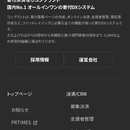
国内No.1 オールインワンの寄付DXシステム
コングラントは、寄付募集ページの作成、オンライン決済、支援者管理、領収書
作成など、ファンドレイジングに必要な全ての機能が揃った寄付DXシステムで
す。
立ち上げたばかりの団体から年間収入数十億円規模の団体まで、3,000以上
の非営利組織に選ばれています。
採用情報
運営会社
トップページ
決済/CRM
募集決済
お知らせ
支援者管理
PRTIMES