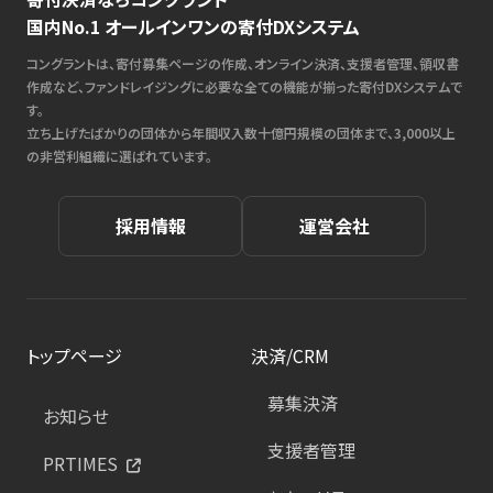
国内No.1 オールインワンの寄付DXシステム
コングラントは、寄付募集ページの作成、オンライン決済、支援者管理、領収書
作成など、ファンドレイジングに必要な全ての機能が揃った寄付DXシステムで
す。
立ち上げたばかりの団体から年間収入数十億円規模の団体まで、3,000以上
の非営利組織に選ばれています。
採用情報
運営会社
トップページ
決済/CRM
募集決済
お知らせ
支援者管理
PRTIMES