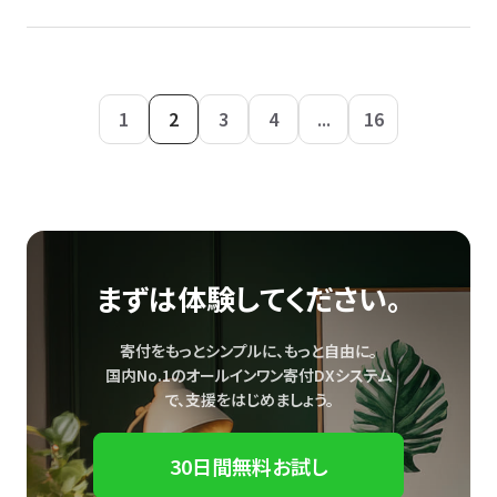
1
2
3
4
...
16
まずは体験してください。
寄付をもっとシンプルに、もっと自由に。
国内No.1のオールインワン寄付DXシステム
で、
支援をはじめましょう。
30日間無料お試し