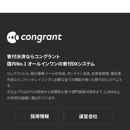
寄付決済ならコングラント
国内No.1 オールインワンの寄付DXシステム
コングラントは、寄付募集ページの作成、オンライン決済、支援者管理、領収書
作成など、ファンドレイジングに必要な全ての機能が揃った寄付DXシステムで
す。
立ち上げたばかりの団体から年間収入数十億円規模の団体まで、3,000以上
の非営利組織に選ばれています。
採用情報
運営会社