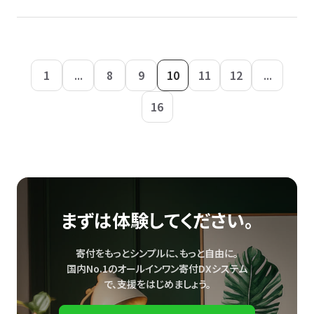
1
...
8
9
10
11
12
...
16
まずは体験してください。
寄付をもっとシンプルに、もっと自由に。
国内No.1のオールインワン寄付DXシステム
で、
支援をはじめましょう。