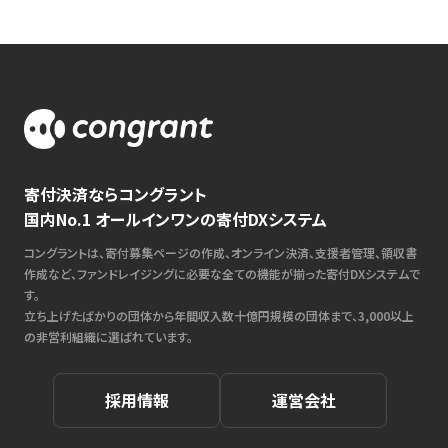
寄付決済ならコングラント
国内No.1 オールインワンの寄付DXシステム
コングラントは、寄付募集ページの作成、オンライン決済、支援者管理、領収書
作成など、ファンドレイジングに必要な全ての機能が揃った寄付DXシステムで
す。
立ち上げたばかりの団体から年間収入数十億円規模の団体まで、3,000以上
の非営利組織に選ばれています。
採用情報
運営会社