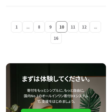
1
...
8
9
10
11
12
...
16
まずは体験してください。
寄付をもっとシンプルに、もっと自由に。
国内No.1のオールインワン寄付DXシステム
で、
支援をはじめましょう。