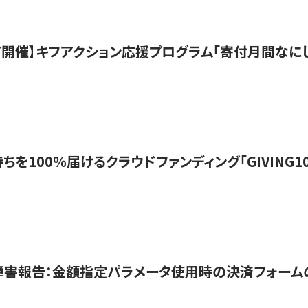
12/7開催】キフアクション応援プログラム「寄付月間なに
を100％届けるクラウドファンディング「GIVING100 b
障害報告：金額指定パラメータ使用時の決済フォーム