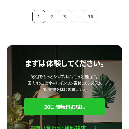
1
2
3
...
16
まずは体験してください。
寄付をもっとシンプルに、もっと自由に。
国内No.1のオールインワン寄付DXシステム
で、
支援をはじめましょう。
30日間無料お試し
お問い合わせ・資料請求