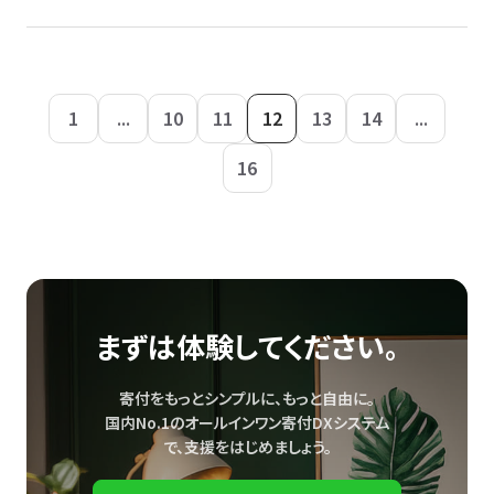
1
...
10
11
12
13
14
...
16
まずは体験してください。
寄付をもっとシンプルに、もっと自由に。
国内No.1のオールインワン寄付DXシステム
で、
支援をはじめましょう。