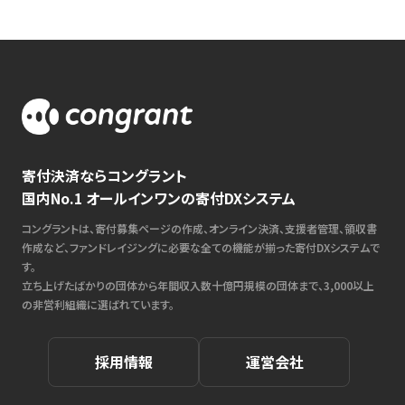
寄付決済ならコングラント
国内No.1 オールインワンの寄付DXシステム
コングラントは、寄付募集ページの作成、オンライン決済、支援者管理、領収書
作成など、ファンドレイジングに必要な全ての機能が揃った寄付DXシステムで
す。
立ち上げたばかりの団体から年間収入数十億円規模の団体まで、3,000以上
の非営利組織に選ばれています。
採用情報
運営会社