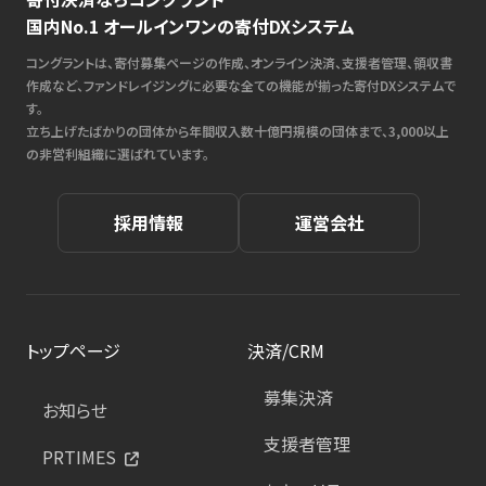
国内No.1 オールインワンの寄付DXシステム
コングラントは、寄付募集ページの作成、オンライン決済、支援者管理、領収書
作成など、ファンドレイジングに必要な全ての機能が揃った寄付DXシステムで
す。
立ち上げたばかりの団体から年間収入数十億円規模の団体まで、3,000以上
の非営利組織に選ばれています。
採用情報
運営会社
トップページ
決済/CRM
募集決済
お知らせ
支援者管理
PRTIMES