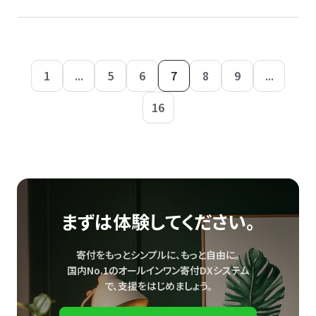
1
...
5
6
7
8
9
...
16
まずは体験してください。
寄付をもっとシンプルに、もっと自由に。
国内No.1のオールインワン寄付DXシステム
で、
支援をはじめましょう。