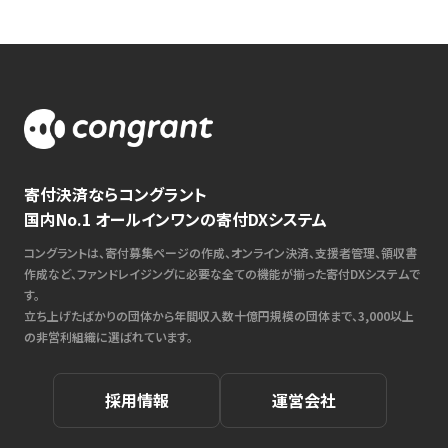
寄付決済ならコングラント
国内No.1 オールインワンの寄付DXシステム
コングラントは、寄付募集ページの作成、オンライン決済、支援者管理、領収書
作成など、ファンドレイジングに必要な全ての機能が揃った寄付DXシステムで
す。
立ち上げたばかりの団体から年間収入数十億円規模の団体まで、3,000以上
の非営利組織に選ばれています。
採用情報
運営会社