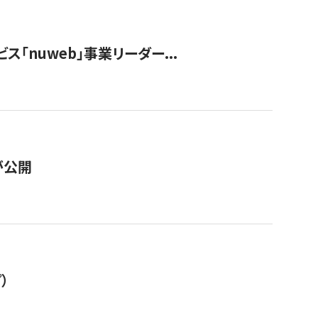
ス「nuweb」事業リーダー...
が公開
）