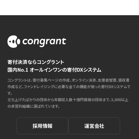
寄付決済ならコングラント
国内No.1 オールインワンの寄付DXシステム
コングラントは、寄付募集ページの作成、オンライン決済、支援者管理、領収書
作成など、ファンドレイジングに必要な全ての機能が揃った寄付DXシステムで
す。
立ち上げたばかりの団体から年間収入数十億円規模の団体まで、3,000以上
の非営利組織に選ばれています。
採用情報
運営会社