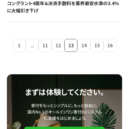
コングラント4周年＆決済手数料を業界最安水準の3.4％
に大幅引き下げ
1
...
11
12
13
14
15
16
まずは体験してください。
寄付をもっとシンプルに、もっと自由に。
国内No.1のオールインワン寄付DXシステム
で、
支援をはじめましょう。