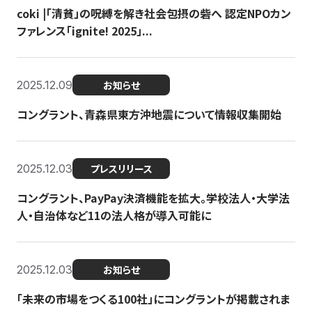
coki |「清貧」の呪縛を解き社会包摂の砦へ 認定NPOカン
ファレンス「ignite! 2025」...
2025.12.09
お知らせ
コングラント、青森県東方沖地震について情報収集開始
2025.12.03
プレスリリース
コングラント、PayPay決済機能を拡大。学校法人・大学法
人・自治体など11の法人格が導入可能に
2025.12.03
お知らせ
「未来の市場をつくる100社」にコングラントが掲載されま