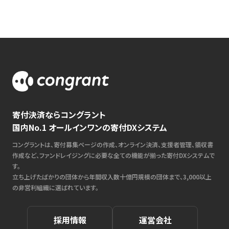
寄付決済ならコングラント
国内No.1 オールインワンの寄付DXシステム
コングラントは、寄付募集ページの作成、オンライン決済、支援者管理、領収書
作成など、ファンドレイジングに必要な全ての機能が揃った寄付DXシステムで
す。
立ち上げたばかりの団体から年間収入数十億円規模の団体まで、3,000以上
の非営利組織に選ばれています。
採用情報
運営会社