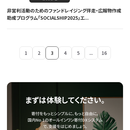
非営利活動のためのファンドレイジング伴走・広報物作成
助成プログラム「SOCIALSHIP2025」エ...
1
2
3
4
5
...
16
まずは体験してください。
寄付をもっとシンプルに、もっと自由に。
国内No.1のオールインワン寄付DXシステム
で、
支援をはじめましょう。