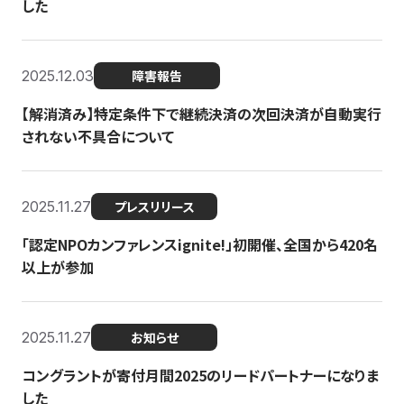
した
2025.12.03
障害報告
【解消済み】特定条件下で継続決済の次回決済が自動実行
されない不具合について
2025.11.27
プレスリリース
「認定NPOカンファレンスignite!」初開催、全国から420名
以上が参加
2025.11.27
お知らせ
コングラントが寄付月間2025のリードパートナーになりま
した