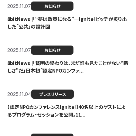
2025.11.07
お知らせ
8bitNews |「“夢は政策になる”—ignite!ピッチが炙り出
した「公共」の設計図
2025.11.07
お知らせ
8bitNews |「貧困の終わりは、まだ誰も見たことがない“新
しさ”だ」日本初「認定NPOカンファ...
2025.11.04
プレスリリース
【認定NPOカンファレンスignite!】40名以上のゲストによ
るプログラム・セッションを公開。11...