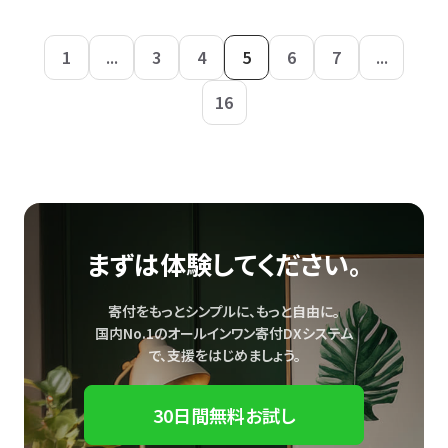
1
...
3
4
5
6
7
...
16
まずは体験してください。
寄付をもっとシンプルに、もっと自由に。
国内No.1のオールインワン寄付DXシステム
で、
支援をはじめましょう。
30日間無料お試し