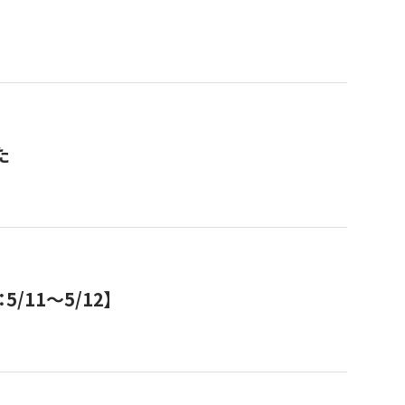
た
11～5/12】