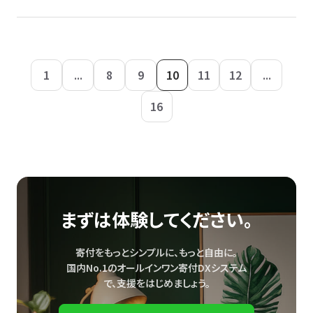
1
...
8
9
10
11
12
...
16
まずは体験してください。
寄付をもっとシンプルに、もっと自由に。
国内No.1のオールインワン寄付DXシステム
で、
支援をはじめましょう。