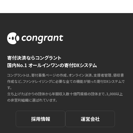
寄付決済ならコングラント
国内No.1 オールインワンの寄付DXシステム
コングラントは、寄付募集ページの作成、オンライン決済、支援者管理、領収書
作成など、ファンドレイジングに必要な全ての機能が揃った寄付DXシステムで
す。
立ち上げたばかりの団体から年間収入数十億円規模の団体まで、3,000以上
の非営利組織に選ばれています。
採用情報
運営会社