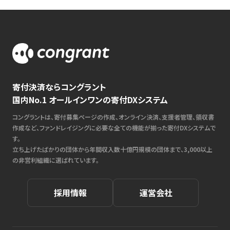
寄付決済ならコングラント
国内No.1 オールインワンの寄付DXシステム
コングラントは、寄付募集ページの作成、オンライン決済、支援者管理、領収書
作成など、ファンドレイジングに必要な全ての機能が揃った寄付DXシステムで
す。
立ち上げたばかりの団体から年間収入数十億円規模の団体まで、3,000以上
の非営利組織に選ばれています。
採用情報
運営会社