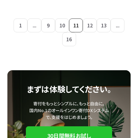
1
...
9
10
11
12
13
...
16
まずは体験してください。
寄付をもっとシンプルに、もっと自由に。
国内No.1のオールインワン寄付DXシステム
で、
支援をはじめましょう。
30日間無料お試し