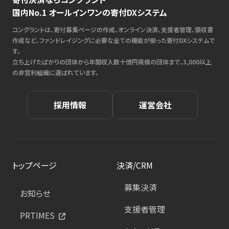
国内No.1 オールインワンの寄付DXシステム
コングラントは、寄付募集ページの作成、オンライン決済、支援者管理、領収書
作成など、ファンドレイジングに必要な全ての機能が揃った寄付DXシステムで
す。
立ち上げたばかりの団体から年間収入数十億円規模の団体まで、3,000以上
の非営利組織に選ばれています。
採用情報
運営会社
トップページ
決済/CRM
募集決済
お知らせ
支援者管理
PRTIMES