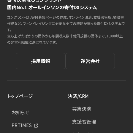
国内No.1 オールインワンの寄付DXシステム
コングラントは、寄付募集ページの作成、オンライン決済、支援者管理、領収書
作成など、ファンドレイジングに必要な全ての機能が揃った寄付DXシステムで
す。
立ち上げたばかりの団体から年間収入数十億円規模の団体まで、3,000以上
の非営利組織に選ばれています。
採用情報
運営会社
トップページ
決済/CRM
募集決済
お知らせ
支援者管理
PRTIMES