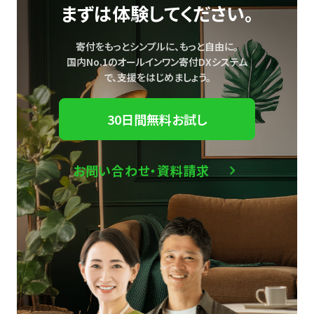
まずは体験してください。
寄付をもっとシンプルに、もっと自由に。
国内No.1のオールインワン寄付DXシステム
で、
支援をはじめましょう。
30日間無料お試し
お問い合わせ・資料請求