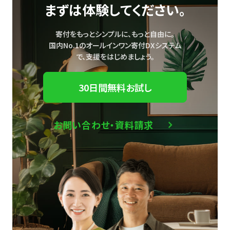
まずは体験してください。
寄付をもっとシンプルに、もっと自由に。
国内No.1のオールインワン寄付DXシステム
で、
支援をはじめましょう。
30日間無料お試し
お問い合わせ・資料請求