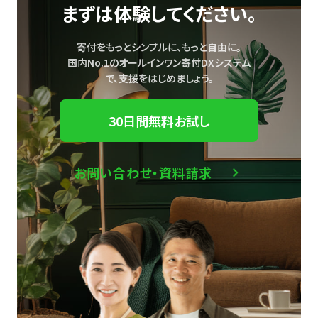
まずは体験してください。
寄付をもっとシンプルに、もっと自由に。
国内No.1のオールインワン寄付DXシステム
で、
支援をはじめましょう。
30日間無料お試し
お問い合わせ・資料請求