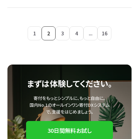
1
2
3
4
...
16
まずは体験してください。
寄付をもっとシンプルに、もっと自由に。
国内No.1のオールインワン寄付DXシステム
で、
支援をはじめましょう。
30日間無料お試し