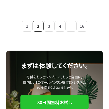
1
2
3
4
...
16
まずは体験してください。
寄付をもっとシンプルに、もっと自由に。
国内No.1のオールインワン寄付DXシステム
で、
支援をはじめましょう。
30日間無料お試し