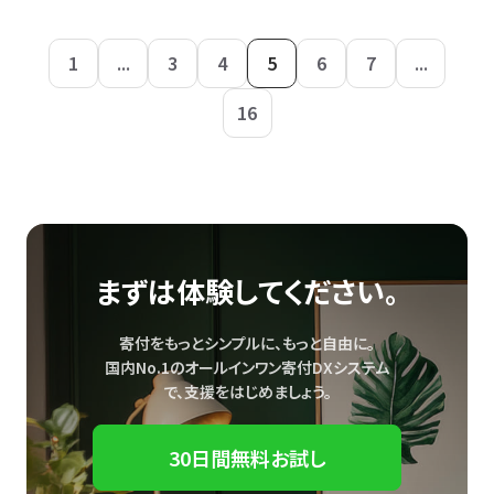
1
...
3
4
5
6
7
...
16
まずは体験してください。
寄付をもっとシンプルに、もっと自由に。
国内No.1のオールインワン寄付DXシステム
で、
支援をはじめましょう。
30日間無料お試し