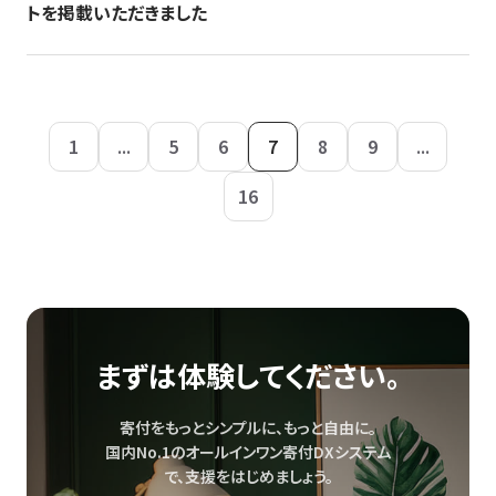
トを掲載いただきました
1
...
5
6
7
8
9
...
16
まずは体験してください。
寄付をもっとシンプルに、もっと自由に。
国内No.1のオールインワン寄付DXシステム
で、
支援をはじめましょう。