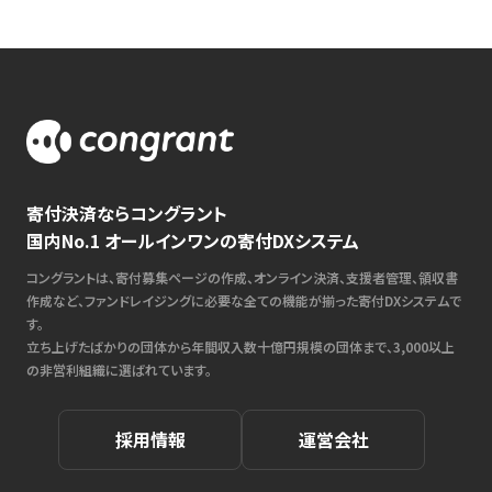
寄付決済ならコングラント
国内No.1 オールインワンの寄付DXシステム
コングラントは、寄付募集ページの作成、オンライン決済、支援者管理、領収書
作成など、ファンドレイジングに必要な全ての機能が揃った寄付DXシステムで
す。
立ち上げたばかりの団体から年間収入数十億円規模の団体まで、3,000以上
の非営利組織に選ばれています。
採用情報
運営会社