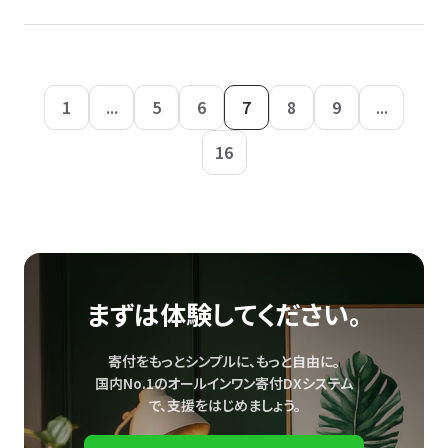
1
...
5
6
7
8
9
...
16
まずは体験してください。
寄付をもっとシンプルに、もっと自由に。
国内No.1のオールインワン寄付DXシステム
で、
支援をはじめましょう。