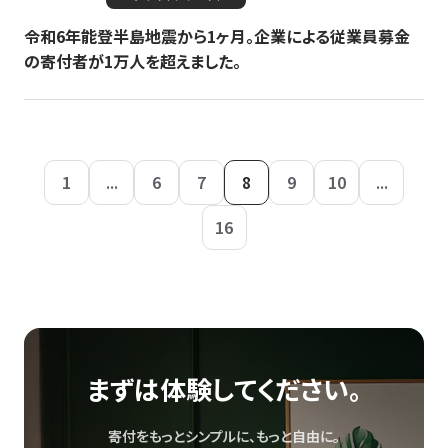
令和6年能登半島地震から1ヶ月。企業による従業員募金
の寄付者が1万人を超えました。
1
...
6
7
8
9
10
...
16
まずは体験してください。
寄付をもっとシンプルに、もっと自由に。