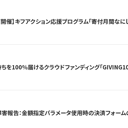
12/7開催】キフアクション応援プログラム「寄付月間なに
を100％届けるクラウドファンディング「GIVING100 b
障害報告：金額指定パラメータ使用時の決済フォーム