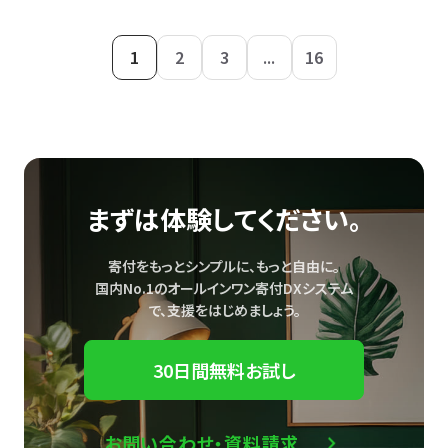
1
2
3
...
16
まずは体験してください。
寄付をもっとシンプルに、もっと自由に。
国内No.1のオールインワン寄付DXシステム
で、
支援をはじめましょう。
30日間無料お試し
お問い合わせ・資料請求