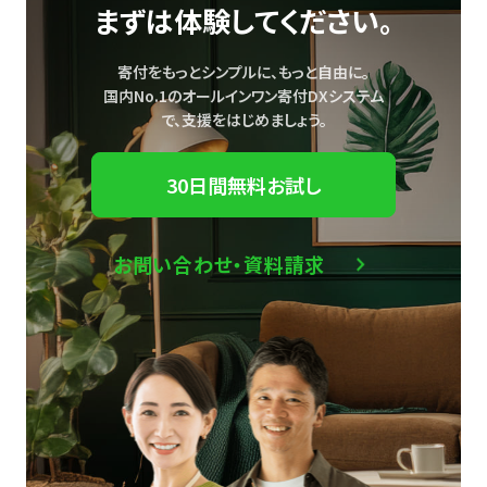
まずは体験してください。
寄付をもっとシンプルに、もっと自由に。
国内No.1のオールインワン寄付DXシステム
で、
支援をはじめましょう。
30日間無料お試し
お問い合わせ・資料請求