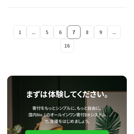
1
...
5
6
7
8
9
...
16
まずは体験してください。
寄付をもっとシンプルに、もっと自由に。
国内No.1のオールインワン寄付DXシステム
で、
支援をはじめましょう。