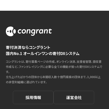
寄付決済ならコングラント
国内No.1 オールインワンの寄付DXシステム
コングラントは、寄付募集ページの作成、オンライン決済、支援者管理、領収書
作成など、ファンドレイジングに必要な全ての機能が揃った寄付DXシステムで
す。
立ち上げたばかりの団体から年間収入数十億円規模の団体まで、3,000以上
の非営利組織に選ばれています。
採用情報
運営会社