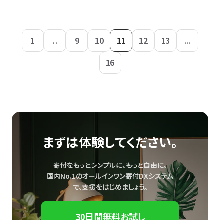
1
...
9
10
11
12
13
...
16
まずは体験してください。
寄付をもっとシンプルに、もっと自由に。
国内No.1のオールインワン寄付DXシステム
で、
支援をはじめましょう。
30日間無料お試し