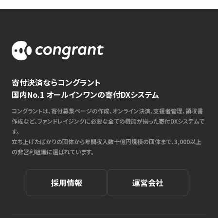
寄付決済ならコングラント
国内No.1 オールインワンの寄付DXシステム
コングラントは、寄付募集ページの作成、オンライン決済、支援者管理、領収書
作成など、ファンドレイジングに必要な全ての機能が揃った寄付DXシステムで
す。
立ち上げたばかりの団体から年間収入数十億円規模の団体まで、3,000以上
の非営利組織に選ばれています。
採用情報
運営会社