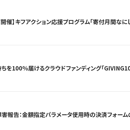
12/7開催】キフアクション応援プログラム「寄付月間なに
を100％届けるクラウドファンディング「GIVING100 b
障害報告：金額指定パラメータ使用時の決済フォーム