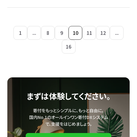
1
...
8
9
10
11
12
...
16
まずは体験してください。
寄付をもっとシンプルに、もっと自由に。
国内No.1のオールインワン寄付DXシステム
で、
支援をはじめましょう。