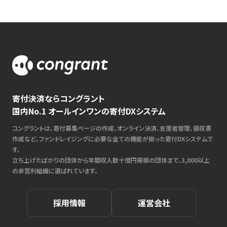
寄付決済ならコングラント
国内No.1 オールインワンの寄付DXシステム
コングラントは、寄付募集ページの作成、オンライン決済、支援者管理、領収書
作成など、ファンドレイジングに必要な全ての機能が揃った寄付DXシステムで
す。
立ち上げたばかりの団体から年間収入数十億円規模の団体まで、3,000以上
の非営利組織に選ばれています。
採用情報
運営会社