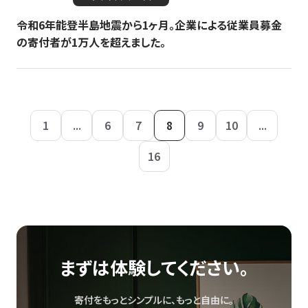
令和6年能登半島地震から1ヶ月。企業による従業員募金
の寄付者が1万人を超えました。
1
...
6
7
8
9
10
...
16
まずは体験してください。
寄付をもっとシンプルに、もっと自由に。