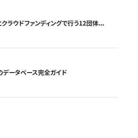
ラウドファンディングで行う12団体...
GOのデータベース完全ガイド
。