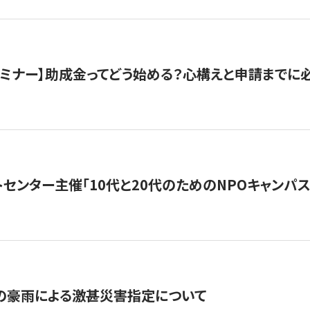
催セミナー】助成金ってどう始める？心構えと申請までに
トセンター主催「10代と20代のためのNPOキャンパ
の豪雨による激甚災害指定について