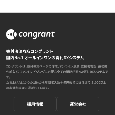
寄付決済ならコングラント
国内No.1 オールインワンの寄付DXシステム
コングラントは、寄付募集ページの作成、オンライン決済、支援者管理、領収書
作成など、ファンドレイジングに必要な全ての機能が揃った寄付DXシステムで
す。
立ち上げたばかりの団体から年間収入数十億円規模の団体まで、3,000以上
の非営利組織に選ばれています。
採用情報
運営会社