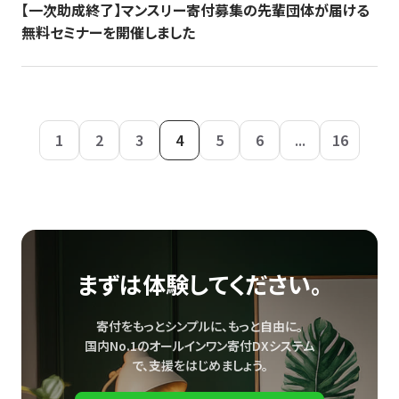
【一次助成終了】マンスリー寄付募集の先輩団体が届ける
無料セミナーを開催しました
1
2
3
4
5
6
...
16
まずは体験してください。
寄付をもっとシンプルに、もっと自由に。
国内No.1のオールインワン寄付DXシステム
で、
支援をはじめましょう。