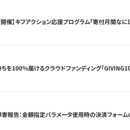
12/7開催】キフアクション応援プログラム「寄付月間なに
を100％届けるクラウドファンディング「GIVING100 b
障害報告：金額指定パラメータ使用時の決済フォーム